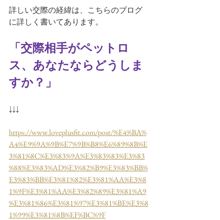
詳しい交際の経緯は、こちらのブログ
に詳しく書いてあります。
「交際相手がペットロ
ス、あなたならどうしま
すか？」
↓↓↓
https://www.loveplusfit.com/post/%E4%BA%
A4%E9%9A%9B%E7%9B%B8%E6%89%8B%E
3%81%8C%E3%83%9A%E3%83%83%E3%83
%88%E3%83%AD%E3%82%B9%E3%83%BB%
E3%83%BB%E3%81%82%E3%81%AA%E3%8
1%9F%E3%81%AA%E3%82%89%E3%81%A9
%E3%81%86%E3%81%97%E3%81%BE%E3%8
1%99%E3%81%8B%EF%BC%9F