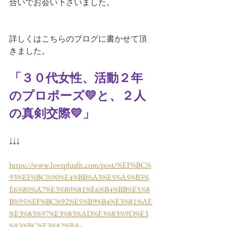
合いでお会い下さいました。
詳しくはこちらのブログに書かせて頂
きました。
「３０代女性、活動２年
のプロポーズ💛と、２人
の真剣交際💛」
↓↓↓
https://www.loveplusfit.com/post/%EF%BC%
93%EF%BC%90%E4%BB%A3%E5%A5%B3%
E6%80%A7%E3%80%81%E6%B4%BB%E5%8
B%95%EF%BC%92%E5%B9%B4%E3%81%AE
%E3%83%97%E3%83%AD%E3%83%9D%E3
%83%BC%E3%82%BA-