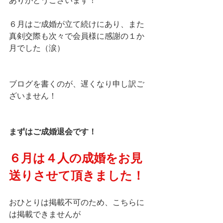
ありがとうございます！
６月はご成婚が立て続けにあり、また
真剣交際も次々で会員様に感謝の１か
月でした（涙）
ブログを書くのが、遅くなり申し訳ご
ざいません！
まずはご成婚退会です！
６月は４人の成婚をお見
送りさせて頂きました！
おひとりは掲載不可のため、こちらに
は掲載できませんが