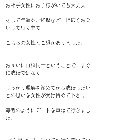
お相手女性にお子様がいても大丈夫！
そして年齢やご経歴など、幅広くお会
いして行く中で、
こちらの女性とご縁がありました。
お互いに再婚同士ということで、すぐ
に成婚ではなく、
しっかり理解を深めてから成婚したい
との思いを女性が受け留めて下さり、
毎週のようにデートを重ねて行きまし
た。