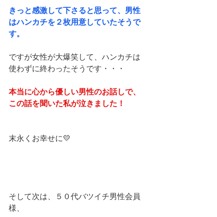
きっと感激して下さると思って、男性
はハンカチを２枚用意していたそうで
す。
ですが女性が大爆笑して、ハンカチは
使わずに終わったそうです・・・
本当に心から優しい男性のお話しで、
この話を聞いた私が泣きました！
末永くお幸せに💛
そして次は、５０代バツイチ男性会員
様、