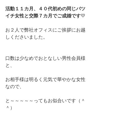
活動１１カ月、４０代初めの同じバツ
イチ女性と交際７カ月でご成婚です
💛
お２人で弊社オフィスにご挨拶にお越
しくださいました。
口数は少なめでおとなしい男性会員様
と、
お相手様は明るく元気で華やかな女性
なので、
と～～～～～ってもお似合いです（＾
＾）