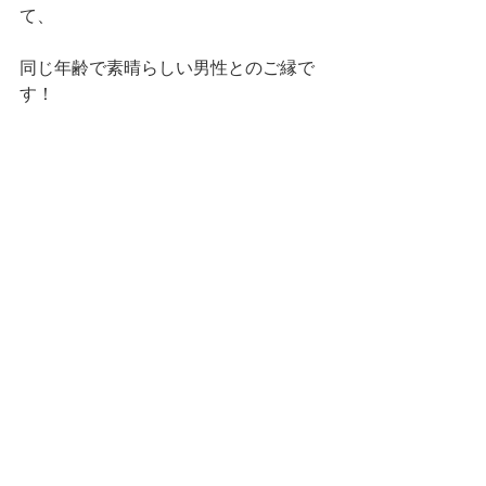
て、
同じ年齢で素晴らしい男性とのご縁で
す！