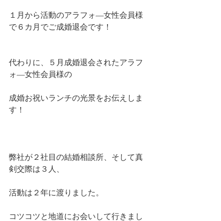
１月から活動のアラフォ―女性会員様
で６カ月でご成婚退会です！
代わりに、５月成婚退会されたアラフ
ォ―女性会員様の
成婚お祝いランチの光景をお伝えしま
す！
弊社が２社目の結婚相談所、そして真
剣交際は３人、
活動は２年に渡りました。
コツコツと地道にお会いして行きまし