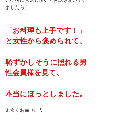
ご挨拶にお越し頂いてお話を聞いてい
ましたら、
「お料理も上手です！」
と女性から褒められて、
恥ずかしそうに照れる男
性会員様を見て、
本当にほっとしました。
末永くお幸せに💛