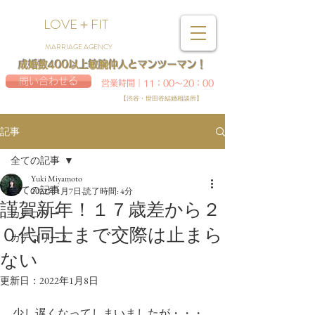
LOVE＋FIT
MARRIAGE AGENCY
成婚数400以上敏腕仲人とマンツーマン！
問い合わせる
営業時間｜11：00～20：00
【渋谷・世田谷結婚相談所】
記事
全ての記事
Yuki Miyamoto
全ての記事
2022年1月7日
読了時間: 4分
謹賀新年！１７歳差から２
カテゴリー 1
０代同士まで交際は止まら
カテゴリー 2
ない
更新日：
2022年1月8日
少し遅くなってしまいましたが・・・