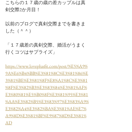
こちらの１７歳の歳の差カップルは真
剣交際2か月目！
以前のブログで真剣交際までを書きま
した（＾＾）
「１７歳差の真剣交際、婚活がうまく
行くコツはサプライズ」
https://www.loveplusfit.com/post/%E5%A9%
9A%E6%B4%BB%E3%81%8C%E3%81%86%E
3%81%BE%E3%81%8F%E8%A1%8C%E3%81
%8F%E3%82%B3%E3%83%84%E3%81%AF%
E3%80%81%E5%B0%8F%E3%81%95%E3%81
%AA%E3%82%B5%E3%83%97%E3%83%A9%
E3%82%A4%E3%82%BA%E3%81%AE%E7%
A9%8D%E3%81%BF%E9%87%8D%E3%81%
AD