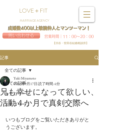
LOVE＋FIT
MARRIAGE AGENCY
成婚数400以上敏腕仲人とマンツーマン！
問い合わせる
営業時間｜11：00～20：00
【渋谷・世田谷結婚相談所】
記事
全ての記事
Yuki Miyamoto
全ての記事
2022年9月17日
読了時間: 6分
兄も幸せになって欲しい、
カテゴリー 1
活動４か月で真剣交際へ
カテゴリー 2
いつもブログをご覧いただきありがと
うございます。