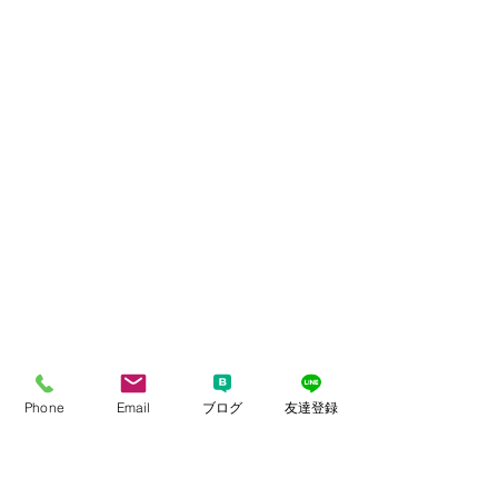
様々なポーズも、頑張っていただきま
Phone
Email
ブログ
友達登録
した。
終わってほっとしての記念写真です