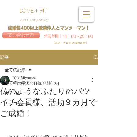
LOVE＋FIT
MARRIAGE AGENCY
成婚数400以上敏腕仲人とマンツーマン！
問い合わせる
営業時間｜11：00～20：00
【渋谷・世田谷結婚相談所】
記事
全ての記事
Yuki Miyamoto
全ての記事
2022年3月23日
読了時間: 3分
仏のようなふたりのバツ
カテゴリー 1
イチ会員様、活動９カ月で
カテゴリー 2
ご成婚！