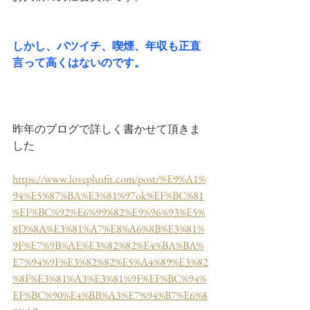
しかし、バツイチ、喫煙、年収も正直
言って高くはないのです。
昨年のブログで詳しく書かせて頂きま
した
https://www.loveplusfit.com/post/%E9%A1%
94%E5%87%BA%E3%81%97ok%EF%BC%81
%EF%BC%92%E6%99%82%E9%96%93%E5%
8D%8A%E3%81%A7%E8%A6%8B%E3%81%
9F%E7%9B%AE%E3%82%82%E4%BA%BA%
E7%94%9F%E3%82%82%E5%A4%89%E3%82
%8F%E3%81%A3%E3%81%9F%EF%BC%94%
EF%BC%90%E4%BB%A3%E7%94%B7%E6%8