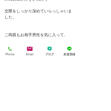
交際をしっかり深めていらっしゃいま
した。
ご両親もお相手男性を気に入って、
とても喜んで下さっているそうで、
Phone
Email
ブログ
友達登録
その事が何よりも嬉しいです（＾＾）
「家族が幸せになれる結婚がしたい」
その思いを叶えるのが私たちの役目で
す。