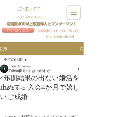
LOVE＋FIT
MARRIAGE AGENCY
成婚数400以上敏腕仲人とマンツーマン！
問い合わせる
営業時間｜11：00～20：00
【渋谷・世田谷結婚相談所】
記事
全ての記事
Yuki Miyamoto
全ての記事
2020年6月21日
読了時間: 3分
4年間結果の出ない婚活を
カテゴリー 1
止めて、入会4か月で嬉し
カテゴリー 2
いご成婚