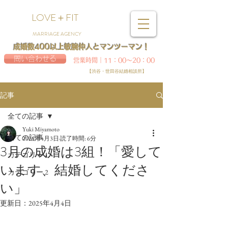
LOVE＋FIT
MARRIAGE AGENCY
成婚数400以上敏腕仲人とマンツーマン！
問い合わせる
営業時間｜11：00～20：00
【渋谷・世田谷結婚相談所】
記事
全ての記事
Yuki Miyamoto
全ての記事
2025年4月3日
読了時間: 6分
3月の成婚は3組！「愛して
カテゴリー 1
います、結婚してくださ
カテゴリー 2
い」
更新日：
2025年4月4日