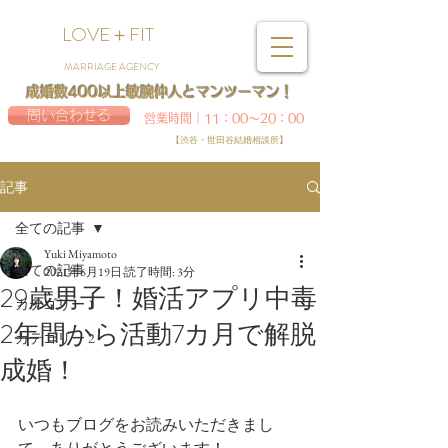
LOVE＋FIT
MARRIAGE AGENCY
成婚数400以上敏腕仲人とマンツーマン！
問い合わせる
営業時間｜11：00～20：00
【渋谷・世田谷結婚相談所】
記事
全ての記事
Yuki Miyamoto
全ての記事
2021年6月19日
読了時間: 3分
29歳男子！婚活アプリ中毒
カテゴリー 1
2年間から活動7カ月で解脱
カテゴリー 2
成婚！
いつもブログをお読みいただきまし