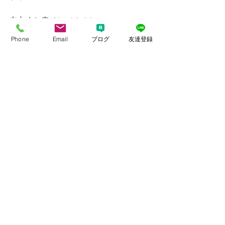
末永くお幸せに（＾＾）
Phone
Email
ブログ
友達登録
そして明日日曜日は５月ご成婚退会さ
れた元女性会員様のお祝いランチ
その後、新規ご入会女性おふたりのカ
ウンセリングが続きます。
おめでとうございますとお見送りさせ
て頂けるのもありがたく、
お迎えさせて頂けるのも本当にありが
たいです