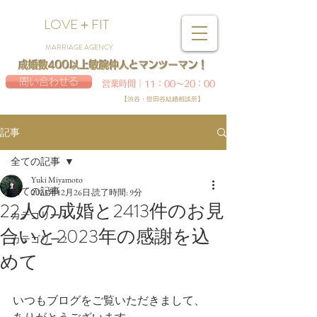
LOVE＋FIT
MARRIAGE AGENCY
成婚数400以上敏腕仲人とマンツーマン！
問い合わせる
営業時間｜11：00～20：00
【渋谷・世田谷結婚相談所】
記事
全ての記事
Yuki Miyamoto
全ての記事
2023年12月26日
読了時間: 9分
22人の成婚と2413件のお見
カテゴリー 1
合いと2023年の感謝を込
カテゴリー 2
めて
いつもブログをご覧いただきまして、