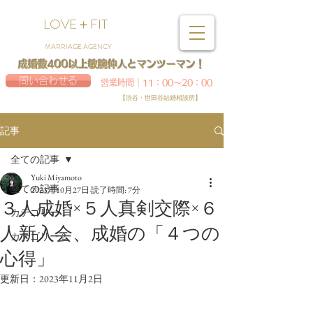
LOVE＋FIT
MARRIAGE AGENCY
成婚数400以上敏腕仲人とマンツーマン！
問い合わせる
営業時間｜11：00～20：00
【渋谷・世田谷結婚相談所】
記事
全ての記事
Yuki Miyamoto
全ての記事
2023年10月27日
読了時間: 7分
３人成婚×５人真剣交際×６
カテゴリー 1
人新入会、成婚の「４つの
カテゴリー 2
心得」
更新日：
2023年11月2日