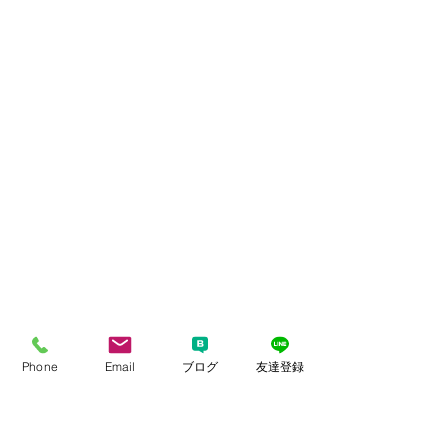
Phone
Email
ブログ
友達登録
感情を伴う、あれはダメ、これはダ
メ、こうしなさい、ああしなさい！の