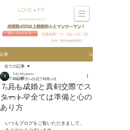
LOVE＋FIT
MARRIAGE AGENCY
成婚数400以上敏腕仲人とマンツーマン！
問い合わせる
営業時間｜11：00～20：00
【渋谷・世田谷結婚相談所】
記事
全ての記事
Yuki Miyamoto
全ての記事
2023年7月14日
読了時間: 6分
７月も成婚と真剣交際でス
カテゴリー 1
タート💛全ては準備と心の
カテゴリー 2
あり方
いつもブログをご覧いただきまして、