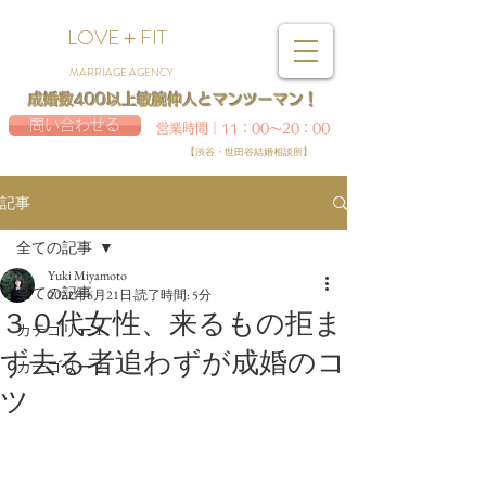
LOVE＋FIT
MARRIAGE AGENCY
成婚数400以上敏腕仲人とマンツーマン！
問い合わせる
営業時間｜11：00～20：00
【渋谷・世田谷結婚相談所】
記事
全ての記事
Yuki Miyamoto
全ての記事
2022年6月21日
読了時間: 5分
３０代女性、来るもの拒ま
カテゴリー 1
ず去る者追わずが成婚のコ
カテゴリー 2
ツ