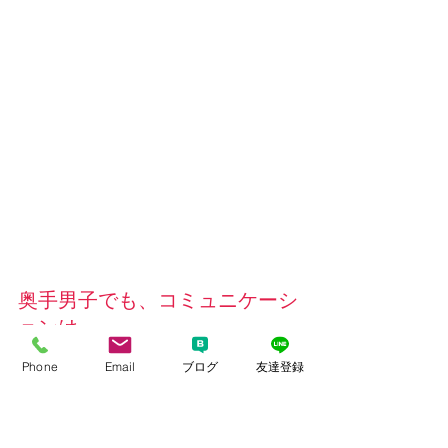
奥手男子でも、コミュニケーシ
ョンは
Phone
Email
ブログ
友達登録
積み重ねで必ず克服できます！
次はご成婚までサポートして参りま