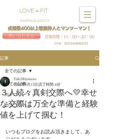
LOVE＋FIT
MARRIAGE AGENCY
成婚数400以上敏腕仲人とマンツーマン！
問い合わせる
営業時間｜11：00～20：00
【渋谷・世田谷結婚相談所】
記事
全ての記事
Yuki Miyamoto
全ての記事
2025年2月13日
読了時間: 6分
３人続々真剣交際へ💛幸せ
カテゴリー 1
な交際は万全な準備と経験
カテゴリー 2
値を上げて掴む！
いつもブログをお読み頂きまして、あ