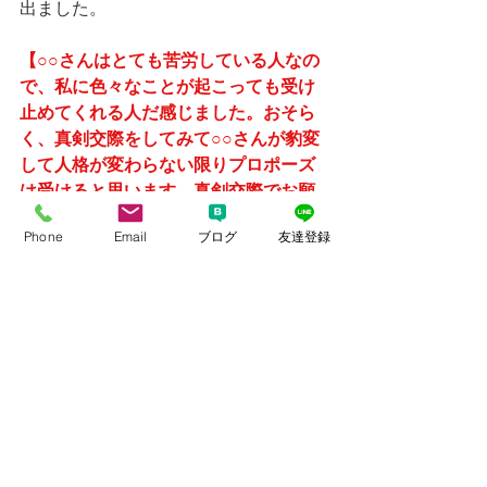
出ました。
【○○さんはとても苦労している人なの
で、私に色々なことが起こっても受け
止めてくれる人だ感じました。おそら
く、真剣交際をしてみて○○さんが豹変
して人格が変わらない限りプロポーズ
は受けると思います。真剣交際でお願
いします。】
Phone
Email
ブログ
友達登録
もう、これはどうしてもご成婚まで、
担当として責任を持って引っ張って参
ります。
ここまで、１年も掛かったと思うかも
しれません。