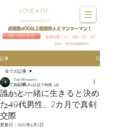
LOVE＋FIT
MARRIAGE AGENCY
成婚数400以上敏腕仲人とマンツーマン！
問い合わせる
営業時間｜11：00～20：00
【渋谷・世田谷結婚相談所】
記事
全ての記事
Yuki Miyamoto
全ての記事
2021年6月4日
読了時間: 4分
誰かと一緒に生きると決め
カテゴリー 1
た40代男性、2カ月で真剣
カテゴリー 2
交際
更新日：
2021年6月5日