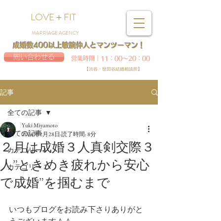
LOVE＋FIT
MARRIAGE AGENCY
成婚数400以上敏腕仲人とマンツーマン！
問い合わせる
営業時間｜11：00～20：00
【渋谷・世田谷結婚相談所】
記事
全ての記事
Yuki Miyamoto
全ての記事
2024年2月28日
読了時間: 8分
２月は成婚３人真剣交際３
カテゴリー 1
人”ときめき疲れから安心
カテゴリー 2
で成婚”を掴むまで
いつもブログをお読み下さりありがと