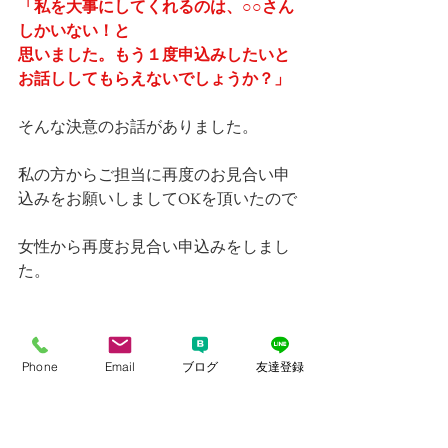
「私を大事にしてくれるのは、○○さん
しかいない！と
思いました。もう１度申込みしたいと
お話ししてもらえないでしょうか？」
そんな決意のお話がありました。
私の方からご担当に再度のお見合い申
込みをお願いしましてOKを頂いたので
女性から再度お見合い申込みをしまし
た。
男性は他の交際を全て終了して下さ
り、仮交際から真剣交際に移行しまし
Phone
Email
ブログ
友達登録
た。
途中男性のご家族のご不幸があり、弊