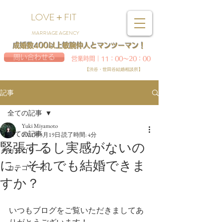
LOVE＋FIT
MARRIAGE AGENCY
成婚数400以上敏腕仲人とマンツーマン！
問い合わせる
営業時間｜11：00～20：00
【渋谷・世田谷結婚相談所】
記事
全ての記事
Yuki Miyamoto
全ての記事
2021年3月19日
読了時間: 4分
緊張するし実感がないの
カテゴリー 1
に、それでも結婚できま
カテゴリー 2
すか？
いつもブログをご覧いただきましてあ