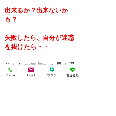
出来るか？出来ないか
も？
失敗したら、自分が迷惑
を掛けたら・
・
そんなお気持ちも見え隠
れしますが・・・
Phone
Email
ブログ
友達登録
結婚は、してからがスタ
ートです