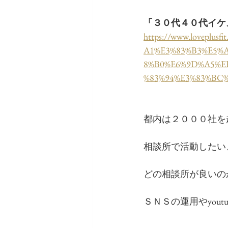
「
３０代４０代イケ
https://www.lovepl
A1%E3%83%B3%E5%
8%B0%E6%9D%A5%E
%83%94%E3%83%BC
都内は２０００社を
相談所で活動したい
どの相談所が良いの
ＳＮＳの運用やyou