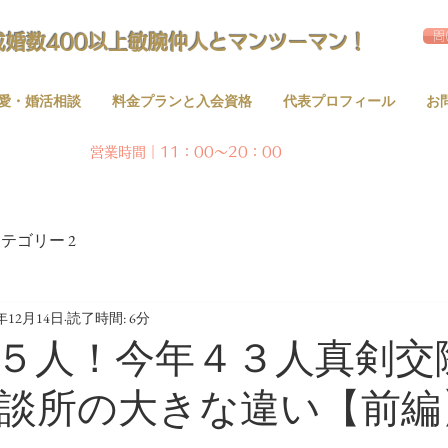
問
成婚数400以上敏腕仲人とマンツーマン！
愛・婚活相談
料金プランと入会資格
代表プロフィール
お
営業時間｜11：00～20：00
テゴリー 2
4年12月14日
読了時間: 6分
５人！今年４３人真剣交際
談所の大きな違い【前編