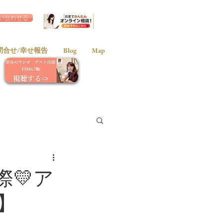
い合わせる
問合せ/幸せ報告
Blog
Map
💛ア
】