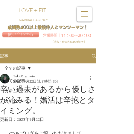
LOVE＋FIT
MARRIAGE AGENCY
成婚数400以上敏腕仲人とマンツーマン！
問い合わせる
営業時間｜11：00～20：00
【渋谷・世田谷結婚相談所】
記事
全ての記事
Yuki Miyamoto
全ての記事
2023年9月22日
読了時間: 8分
辛い過去があるから優しさ
カテゴリー 1
が沁みる！婚活は辛抱とタ
カテゴリー 2
イミング。
更新日：
2023年9月22日
いつもブログをご覧いただきまして、