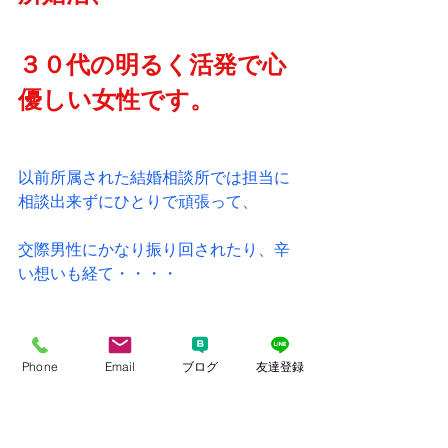
３０代の明るく活発で心
優しい女性です。
以前所属された結婚相談所では担当に
相談出来ずにひとりで頑張って、
交際男性にかなり振り回されたり、辛
い想いも経て・・・・
弊社に心機一転、ご連絡を下さり入会
Phone
Email
ブログ
友達登録
されました。
プロフィール写真撮影では、スタジオ