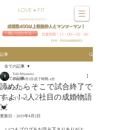
LOVE＋FIT
MARRIAGE AGENCY
成婚数400以上敏腕仲人とマンツーマン！
問い合わせる
営業時間｜11：00～20：00
【渋谷・世田谷結婚相談所】
記事
全ての記事
Yuki Miyamoto
全ての記事
2025年8月2日
読了時間: 4分
諦めたらそこで試合終了で
カテゴリー 1
すよ！2人2社目の成婚物語
カテゴリー 2
💓
更新日：
2025年8月2日
いつもブログをお読み下さりありがと