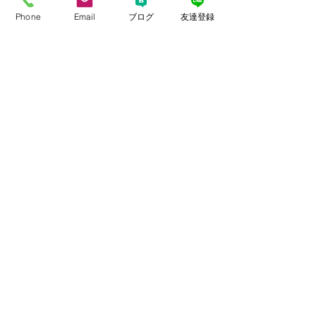
という言葉が
Phone
Email
ブログ
友達登録
彼女のお人柄を物語っています。
自分の見た目などに自信があって自己
顕示欲が旺盛な方、
自己アピールが上手な方は、モテるこ
とは確かに多いです。