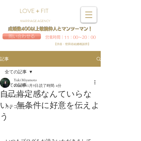
LOVE＋FIT
MARRIAGE AGENCY
成婚数400以上敏腕仲人とマンツーマン！
問い合わせる
営業時間｜11：00～20：00
【渋谷・世田谷結婚相談所】
記事
全ての記事
Yuki Miyamoto
全ての記事
2020年11月9日
読了時間: 4分
自己肯定感なんていらな
カテゴリー 1
い、無条件に好意を伝えよ
カテゴリー 2
う