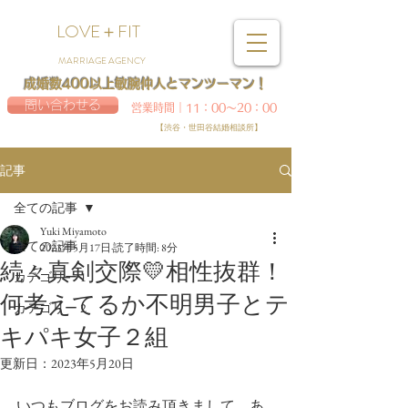
LOVE＋FIT
MARRIAGE AGENCY
成婚数400以上敏腕仲人とマンツーマン！
問い合わせる
営業時間｜11：00～20：00
【渋谷・世田谷結婚相談所】
記事
全ての記事
Yuki Miyamoto
全ての記事
2023年5月17日
読了時間: 8分
続々真剣交際💛相性抜群！
カテゴリー 1
何考えてるか不明男子とテ
カテゴリー 2
キパキ女子２組
更新日：
2023年5月20日
いつもブログをお読み頂きまして、あ