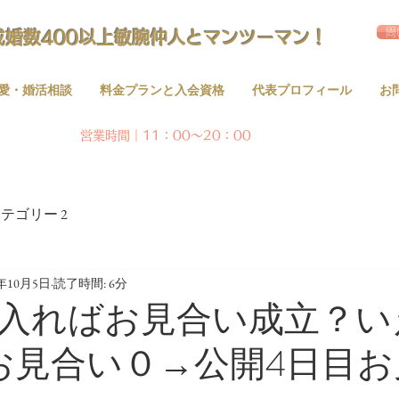
問
成婚数400以上敏腕仲人とマンツーマン！
愛・婚活相談
料金プランと入会資格
代表プロフィール
お
営業時間｜11：00～20：00
テゴリー 2
1年10月5日
読了時間: 6分
入ればお見合い成立？い
お見合い０→公開4日目お