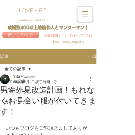
LOVE＋FIT
MARRIAGE AGENCY
成婚数400以上敏腕仲人とマンツーマン！
問い合わせる
営業時間｜11：00～20：00
【渋谷・世田谷結婚相談所】
記事
全ての記事
Yuki Miyamoto
全ての記事
2020年7月9日
読了時間: 3分
男性外見改造計画！もれな
カテゴリー 1
くお見合い服が付いてきま
カテゴリー 2
す！
いつもブログをご覧頂きましてありが