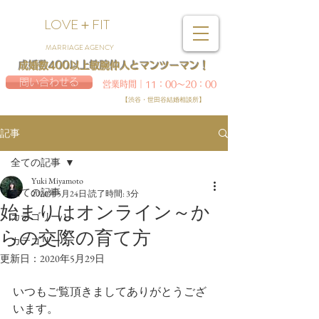
LOVE＋FIT
MARRIAGE AGENCY
成婚数400以上敏腕仲人とマンツーマン！
問い合わせる
営業時間｜11：00～20：00
【渋谷・世田谷結婚相談所】
記事
全ての記事
Yuki Miyamoto
全ての記事
2020年5月24日
読了時間: 3分
始まりはオンライン～か
カテゴリー 1
らの交際の育て方
カテゴリー 2
更新日：
2020年5月29日
いつもご覧頂きましてありがとうござ
います。