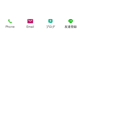
Phone
Email
ブログ
友達登録
婚活を始めて成婚退会まで行く方々
が、
最初から男女共に、連絡を取り合うの
もスムーズ、お誘いがスムーズ、
デートもスムーズ・・・
そんなことは全くありません！！
地道にコツコツ、その時その時
に自分が出来る事を増やしてい
く。