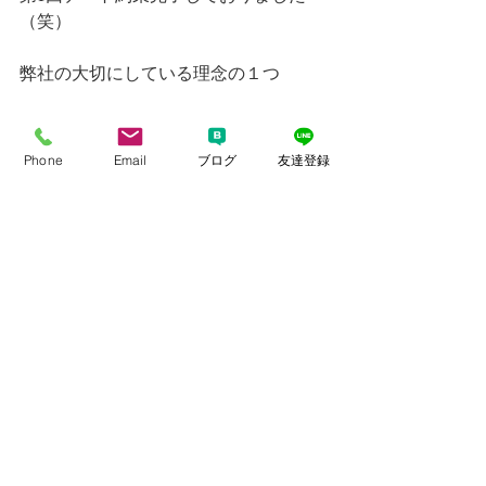
（笑）
弊社の大切にしている理念の１つ
「出会うことは楽しいこ
と」
Phone
Email
ブログ
友達登録
山あり谷ありの状況でもその中で最大
と最善を見出していく
そんなサポートを日々頑張らせて頂い
ております。
明日は5月活動開始の40代男性のプロフ
ィール写真撮影です＾＾