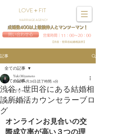
LOVE＋FIT
MARRIAGE AGENCY
成婚数400以上敏腕仲人とマンツーマン！
問い合わせる
営業時間｜11：00～20：00
【渋谷・世田谷結婚相談所】
記事
全ての記事
Yuki Miyamoto
全ての記事
2020年4月28日
読了時間: 4分
渋谷・世田谷にある結婚相
カテゴリー 1
談所婚活カウンセラーブロ
カテゴリー 2
グ
オンラインお見合いの交
際成立率が高い３つの理