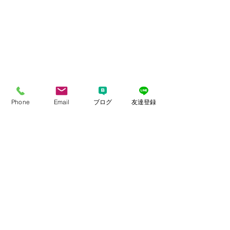
Phone
Email
ブログ
友達登録
寒い雪交じりの雨のホワイトデーでし
たね。
いつものように恵比寿maluスタジオさ
んにて
ヘアメイクの田中さん
いつもありがとうございます！！
熱く撮影を行いました！（笑）
4月1日の活動開始に向けて