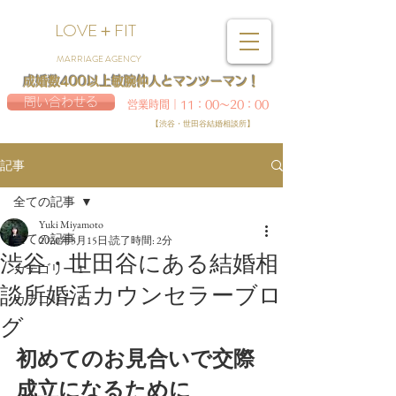
LOVE＋FIT
MARRIAGE AGENCY
成婚数400以上敏腕仲人とマンツーマン！
問い合わせる
営業時間｜11：00～20：00
【渋谷・世田谷結婚相談所】
記事
全ての記事
Yuki Miyamoto
全ての記事
2020年3月15日
読了時間: 2分
渋谷・世田谷にある結婚相
カテゴリー 1
談所婚活カウンセラーブロ
カテゴリー 2
グ
初めてのお見合いで交際
成立になるために