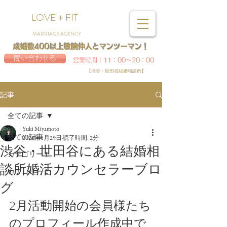
LOVE＋FIT
MARRIAGE AGENCY
成婚数400以上敏腕仲人とマンツーマン！
問い合わせる
営業時間｜11：00～20：00
【渋谷・世田谷結婚相談所】
記事
全ての記事
Yuki Miyamoto
全ての記事
2020年1月29日
読了時間: 2分
渋谷・世田谷にある結婚相
カテゴリー 1
談所婚活カウンセラーブロ
カテゴリー 2
グ
2月活動開始の会員様たち
のプロフィール作成中で