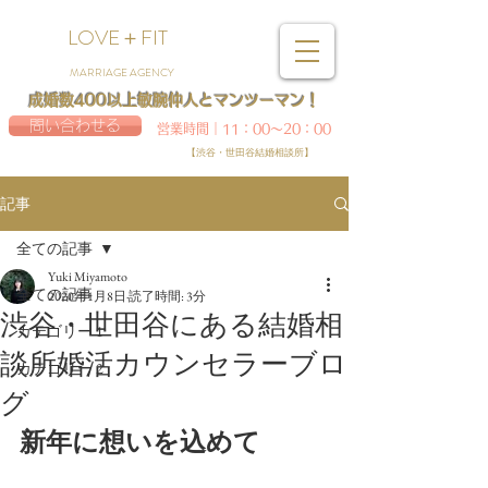
LOVE＋FIT
MARRIAGE AGENCY
成婚数400以上敏腕仲人とマンツーマン！
問い合わせる
営業時間｜11：00～20：00
【渋谷・世田谷結婚相談所】
記事
全ての記事
Yuki Miyamoto
全ての記事
2020年1月8日
読了時間: 3分
渋谷・世田谷にある結婚相
カテゴリー 1
談所婚活カウンセラーブロ
カテゴリー 2
グ
新年に想いを込めて