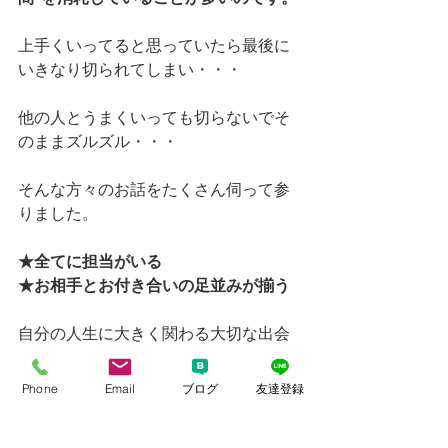
上手くいってると思っていたら最後に
いきなり切られてしまい・・・
他の人とうまくいっても切らないでそ
のままズルズル・・・
そんな方々のお話をたくさん伺って参
りました。
★全てに担当がいる
★お相手とお付き合いの足並みが揃う
自分の人生に大きく関わる大切な出会
いに対して、
有効に時間を使うなら、
Phone
Email
ブログ
友達登録
上記の2つがある事が結果を齎す最短の
可能性もあり効率も良いのです。