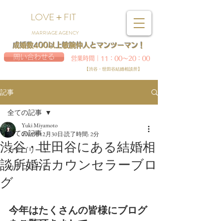
LOVE＋FIT
MARRIAGE AGENCY
成婚数400以上敏腕仲人とマンツーマン！
問い合わせる
営業時間｜11：00～20：00
【渋谷・世田谷結婚相談所】
記事
全ての記事
Yuki Miyamoto
全ての記事
2019年12月30日
読了時間: 2分
渋谷・世田谷にある結婚相
カテゴリー 1
談所婚活カウンセラーブロ
カテゴリー 2
グ
今年はたくさんの皆様にブログ