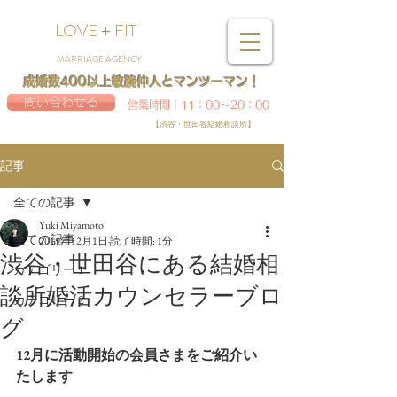
LOVE＋FIT
MARRIAGE AGENCY
成婚数400以上敏腕仲人とマンツーマン！
問い合わせる
営業時間｜11：00～20：00
【渋谷・世田谷結婚相談所】
記事
全ての記事
Yuki Miyamoto
全ての記事
2019年12月1日
読了時間: 1分
渋谷・世田谷にある結婚相
カテゴリー 1
談所婚活カウンセラーブロ
カテゴリー 2
グ
12月に活動開始の会員さまをご紹介い
たします