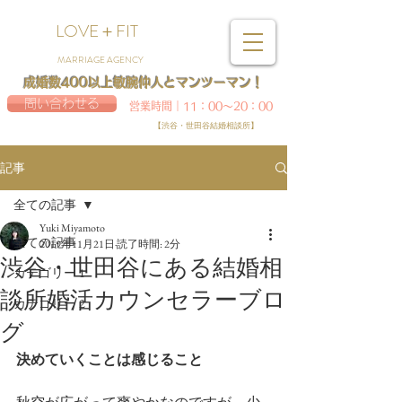
LOVE＋FIT
MARRIAGE AGENCY
成婚数400以上敏腕仲人とマンツーマン！
問い合わせる
営業時間｜11：00～20：00
【渋谷・世田谷結婚相談所】
記事
全ての記事
Yuki Miyamoto
全ての記事
2019年11月21日
読了時間: 2分
渋谷・世田谷にある結婚相
カテゴリー 1
談所婚活カウンセラーブロ
カテゴリー 2
グ
決めていくことは感じること