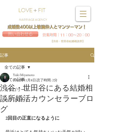
LOVE＋FIT
MARRIAGE AGENCY
成婚数400以上敏腕仲人とマンツーマン！
問い合わせる
営業時間｜11：00～20：00
【渋谷・世田谷結婚相談所】
記事
全ての記事
Yuki Miyamoto
全ての記事
2019年11月8日
読了時間: 2分
渋谷・世田谷にある結婚相
カテゴリー 1
談所婚活カウンセラーブロ
カテゴリー 2
グ
2回目の正直になるように