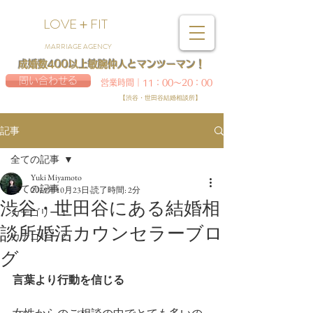
LOVE＋FIT
MARRIAGE AGENCY
成婚数400以上敏腕仲人とマンツーマン！
問い合わせる
営業時間｜11：00～20：00
【渋谷・世田谷結婚相談所】
記事
全ての記事
Yuki Miyamoto
全ての記事
2019年10月23日
読了時間: 2分
渋谷・世田谷にある結婚相
カテゴリー 1
談所婚活カウンセラーブロ
カテゴリー 2
グ
言葉より行動を信じる