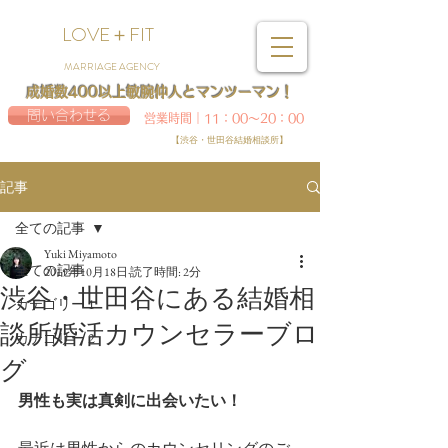
LOVE＋FIT
MARRIAGE AGENCY
成婚数400以上敏腕仲人とマンツーマン！
問い合わせる
営業時間｜11：00～20：00
【渋谷・世田谷結婚相談所】
記事
全ての記事
Yuki Miyamoto
全ての記事
2019年10月18日
読了時間: 2分
渋谷・世田谷にある結婚相
カテゴリー 1
談所婚活カウンセラーブロ
カテゴリー 2
グ
男性も実は真剣に出会いたい！