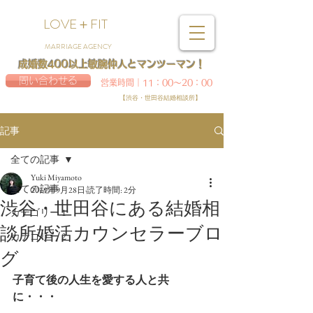
LOVE＋FIT
MARRIAGE AGENCY
成婚数400以上敏腕仲人とマンツーマン！
問い合わせる
営業時間｜11：00～20：00
【渋谷・世田谷結婚相談所】
記事
全ての記事
Yuki Miyamoto
全ての記事
2019年9月28日
読了時間: 2分
渋谷・世田谷にある結婚相
カテゴリー 1
談所婚活カウンセラーブロ
カテゴリー 2
グ
子育て後の人生を愛する人と共
に・・・