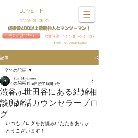
LOVE＋FIT
MARRIAGE AGENCY
成婚数400以上敏腕仲人とマンツーマン！
問い合わせる
営業時間｜11：00～20：00
【渋谷・世田谷結婚相談所】
記事
全ての記事
Yuki Miyamoto
全ての記事
2019年7月10日
読了時間: 1分
渋谷・世田谷にある結婚相
カテゴリー 1
談所婚活カウンセラーブロ
カテゴリー 2
グ
いつもブログをお読みいただきありが
とうございます！