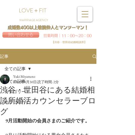
LOVE＋FIT
MARRIAGE AGENCY
成婚数400以上敏腕仲人とマンツーマン！
問い合わせる
営業時間｜11：00～20：00
【渋谷・世田谷結婚相談所】
記事
全ての記事
Yuki Miyamoto
全ての記事
2019年8月30日
読了時間: 2分
渋谷・世田谷にある結婚相
カテゴリー 1
談所婚活カウンセラーブロ
カテゴリー 2
グ
9月活動開始の会員さまのご紹介です。