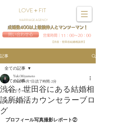
LOVE＋FIT
MARRIAGE AGENCY
成婚数400以上敏腕仲人とマンツーマン！
問い合わせる
営業時間｜11：00～20：00
【渋谷・世田谷結婚相談所】
記事
全ての記事
Yuki Miyamoto
全ての記事
2019年8月7日
読了時間: 2分
渋谷・世田谷にある結婚相
カテゴリー 1
談所婚活カウンセラーブロ
カテゴリー 2
グ
プロフィール写真撮影レポート②