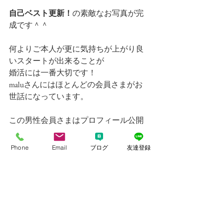
自己ベスト更新！
の素敵なお写真が完
成です＾＾
何よりご本人が更に気持ちが上がり良
いスタートが出来ることが
婚活には一番大切です！
maluさんにはほとんどの会員さまがお
世話になっています。
この男性会員さまはプロフィール公開
後には女性からお申込みが矢継ぎ早に
入り、
Phone
Email
ブログ
友達登録
活動2日目にしてお見合い2件決まりま
した！
大きく一歩でなくても良いのです。
自己ベスト更新の小さい階段を一歩一