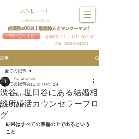
LOVE＋FIT
MARRIAGE AGENCY
成婚数400以上敏腕仲人とマンツーマン！
問い合わせる
営業時間｜11：00～20：00
【渋谷・世田谷結婚相談所】
記事
全ての記事
Yuki Miyamoto
全ての記事
2019年9月2日
読了時間: 2分
渋谷。世田谷にある結婚相
カテゴリー 1
談所婚活カウンセラーブロ
カテゴリー 2
グ
結果はすべての準備の上で出るという
こと