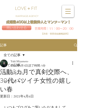
LOVE＋FIT
MARRIAGE AGENCY
成婚数400以上敏腕仲人とマンツーマン！
問い合わせる
営業時間｜11：00～20：00
【渋谷・世田谷結婚相談所】
記事
全ての記事
Yuki Miyamoto
全ての記事
2021年4月5日
読了時間: 5分
活動3カ月で真剣交際へ、
カテゴリー 1
30代バツイチ女性の嬉し
カテゴリー 2
い春
更新日：
2021年4月6日
いつもブログをご覧いただきまして、