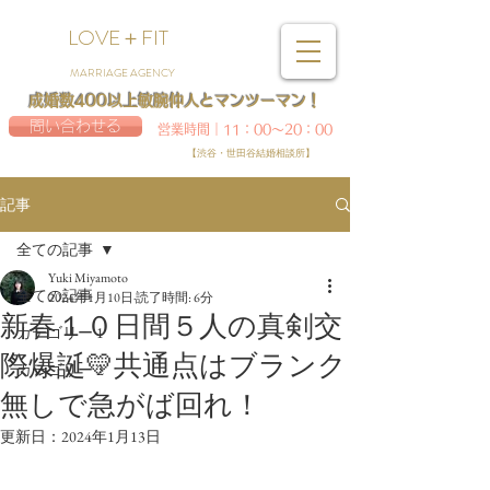
LOVE＋FIT
MARRIAGE AGENCY
成婚数400以上敏腕仲人とマンツーマン！
問い合わせる
営業時間｜11：00～20：00
【渋谷・世田谷結婚相談所】
記事
全ての記事
Yuki Miyamoto
全ての記事
2024年1月10日
読了時間: 6分
新春１０日間５人の真剣交
カテゴリー 1
際爆誕💛共通点はブランク
カテゴリー 2
無しで急がば回れ！
更新日：
2024年1月13日