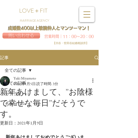
LOVE＋FIT
MARRIAGE AGENCY
成婚数400以上敏腕仲人とマンツーマン！
問い合わせる
営業時間｜11：00～20：00
【渋谷・世田谷結婚相談所】
記事
全ての記事
Yuki Miyamoto
全ての記事
2021年1月5日
読了時間: 3分
新年あけまして、”お陰様
カテゴリー 1
で幸せな毎日”だそうで
カテゴリー 2
す。
更新日：
2021年1月9日
新年あけましておめでとうございま