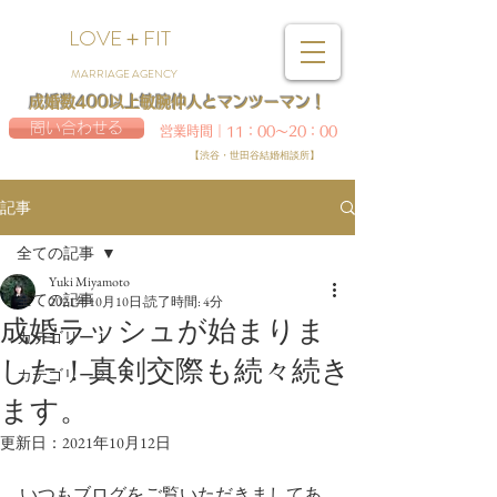
LOVE＋FIT
MARRIAGE AGENCY
成婚数400以上敏腕仲人とマンツーマン！
問い合わせる
営業時間｜11：00～20：00
【渋谷・世田谷結婚相談所】
記事
全ての記事
Yuki Miyamoto
全ての記事
2021年10月10日
読了時間: 4分
成婚ラッシュが始まりま
カテゴリー 1
した！真剣交際も続々続き
カテゴリー 2
ます。
更新日：
2021年10月12日
いつもブログをご覧いただきましてあ