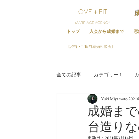
LOVE＋FIT
MARRIAGE AGENCY
トップ
入会から成婚まで
恋
【渋谷・世田谷結婚相談所】
全ての記事
カテゴリー 1
カ
Yuki Miyamoto
202
成婚まで
台造りな
更新日：
2021年3月14日