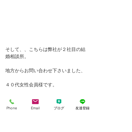
そして、、こちらは弊社が２社目の結
婚相談所。
地方からお問い合わせ下さいました、
４０代女性会員様です。
お洋服の打ち合わせで
「写真用の服が
Phone
Email
ブログ
友達登録
無い。。。」
とご相談があり、
私のカーディガンをお貸しいたしまし