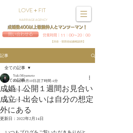
LOVE＋FIT
MARRIAGE AGENCY
成婚数400以上敏腕仲人とマンツーマン！
問い合わせる
営業時間｜11：00～20：00
【渋谷・世田谷結婚相談所】
記事
全ての記事
Yuki Miyamoto
全ての記事
2022年2月10日
読了時間: 6分
成婚！公開１週間お見合い
カテゴリー 1
成立！出会いは自分の想定
カテゴリー 2
外にある
更新日：
2022年2月14日
いつもブログをご覧いただきありがと