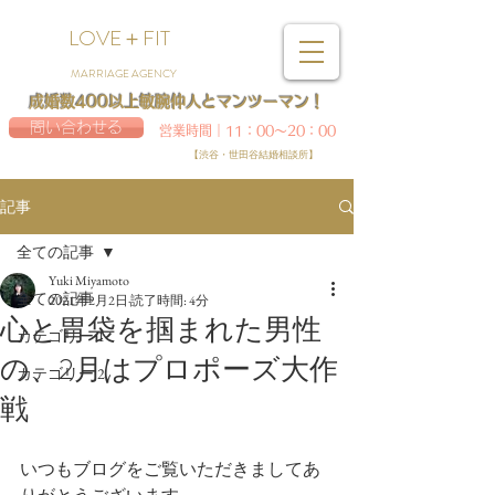
LOVE＋FIT
MARRIAGE AGENCY
成婚数400以上敏腕仲人とマンツーマン！
問い合わせる
営業時間｜11：00～20：00
【渋谷・世田谷結婚相談所】
記事
全ての記事
Yuki Miyamoto
全ての記事
2021年2月2日
読了時間: 4分
心と胃袋を掴まれた男性
カテゴリー 1
の、2月はプロポーズ大作
カテゴリー 2
戦
いつもブログをご覧いただきましてあ