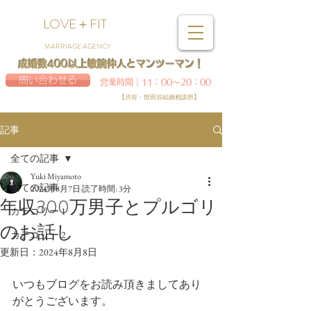
LOVE＋FIT
MARRIAGE AGENCY
成婚数400以上敏腕仲人とマンツーマン！
問い合わせる
営業時間｜11：00～20：00
【渋谷・世田谷結婚相談所】
記事
全ての記事
Yuki Miyamoto
全ての記事
2024年8月7日
読了時間: 3分
年収300万男子とプルゴリ
カテゴリー 1
のお話し
カテゴリー 2
更新日：
2024年8月8日
いつもブログをお読み頂きましてあり
がとうございます。