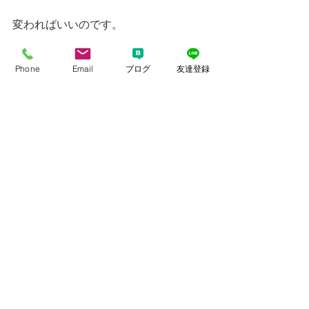
変わればいいのです。
Phone
Email
ブログ
友達登録
今日、入籍はいつがいいかな～～
というお話を３人でしていたときに、
女性からすかさず
５月９日！！
それは２人が初めてお会いした