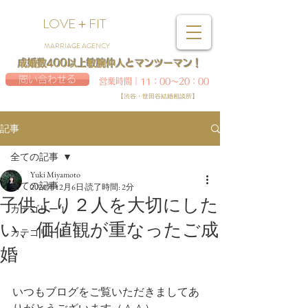
LOVE＋FIT
MARRIAGE AGENCY
成婚数400以上敏腕仲人とマンツーマン！
問い合わせる
営業時間｜11：00～20：00
【渋谷・世田谷結婚相談所】
記事
全ての記事
Yuki Miyamoto
全ての記事
2020年12月6日
読了時間: 2分
子供より２人を大切にした
カテゴリー 1
い、価値観が重なったご成
カテゴリー 2
婚
いつもブログをご覧いただきましてあ