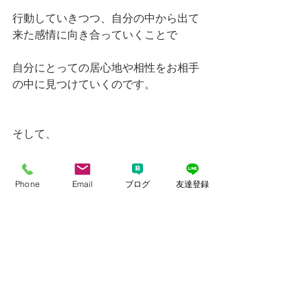
行動していきつつ、自分の中から出て
来た感情に向き合っていくことで
自分にとっての居心地や相性をお相手
の中に見つけていくのです。
そして、
お見合いや交際のご相談の中で皆さん
に度々お伝えしていることですが、
Phone
Email
ブログ
友達登録
「自分の”好き”を疑う」
ことをお勧めしていま
す。