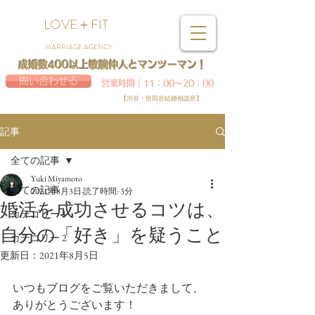
LOVE＋FIT
MARRIAGE AGENCY
成婚数400以上敏腕仲人とマンツーマン！
問い合わせる
営業時間｜11：00～20：00
【渋谷・世田谷結婚相談所】
記事
全ての記事
Yuki Miyamoto
全ての記事
2021年8月3日
読了時間: 3分
婚活を成功させるコツは、
カテゴリー 1
自分の「好き」を疑うこと
カテゴリー 2
更新日：
2021年8月5日
いつもブログをご覧いただきまして、
ありがとうございます！