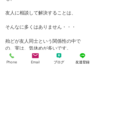
友人に相談して解決することは、
そんなに多くはありません・・・
殆どが友人同士という関係性の中で
の、実は、気休めが多いです。
Phone
Email
ブログ
友達登録
状況を把握していない周りからの、た
だの感情や感想です。
自分の頭の中に入れて不安を抱えてし
まうよりは、
また、いわゆる普通はこうよ～、とい
う人それぞれの価値感や、