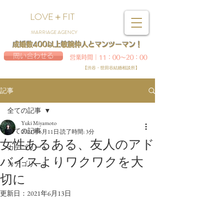
LOVE＋FIT
MARRIAGE AGENCY
成婚数400以上敏腕仲人とマンツーマン！
問い合わせる
営業時間｜11：00～20：00
【渋谷・世田谷結婚相談所】
記事
全ての記事
Yuki Miyamoto
全ての記事
2021年6月11日
読了時間: 3分
女性あるある、友人のアド
カテゴリー 1
バイスよりワクワクを大
カテゴリー 2
切に
更新日：
2021年6月13日