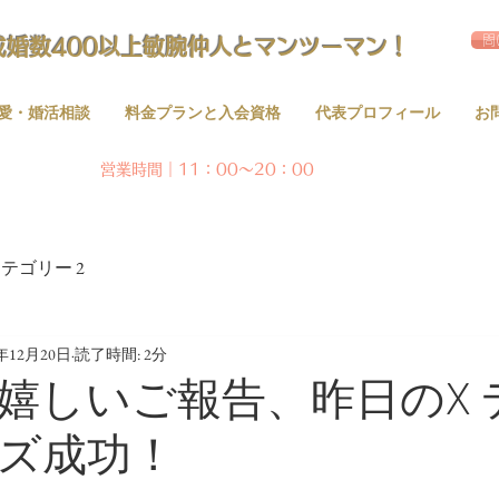
問
成婚数400以上敏腕仲人とマンツーマン！
愛・婚活相談
料金プランと入会資格
代表プロフィール
お
営業時間｜11：00～20：00
テゴリー 2
0年12月20日
読了時間: 2分
嬉しいご報告、昨日のX 
ズ成功！